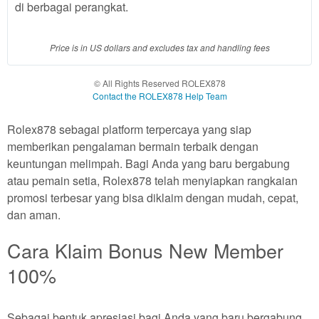
product
di berbagai perangkat.
which
end
users
Price is in US dollars and excludes tax and handling fees
are not
charged
© All Rights Reserved ROLEX878
for. The
Contact the ROLEX878 Help Team
total
price
Rolex878 sebagai platform terpercaya yang siap
includes
memberikan pengalaman bermain terbaik dengan
the item
keuntungan melimpah. Bagi Anda yang baru bergabung
price
atau pemain setia, Rolex878 telah menyiapkan rangkaian
and a
promosi terbesar yang bisa diklaim dengan mudah, cepat,
buyer
fee.
dan aman.
Cara Klaim Bonus New Member
View
license
100%
details
Sebagai bentuk apresiasi bagi Anda yang baru bergabung,