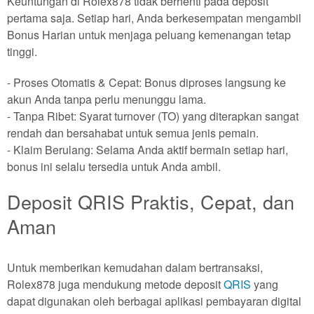
Keuntungan di Rolex878 tidak berhenti pada deposit
pertama saja. Setiap hari, Anda berkesempatan mengambil
Bonus Harian untuk menjaga peluang kemenangan tetap
tinggi.
- Proses Otomatis & Cepat: Bonus diproses langsung ke
akun Anda tanpa perlu menunggu lama.
- Tanpa Ribet: Syarat turnover (TO) yang diterapkan sangat
rendah dan bersahabat untuk semua jenis pemain.
- Klaim Berulang: Selama Anda aktif bermain setiap hari,
bonus ini selalu tersedia untuk Anda ambil.
Deposit QRIS Praktis, Cepat, dan
Aman
Untuk memberikan kemudahan dalam bertransaksi,
Rolex878 juga mendukung metode deposit
QRIS
yang
dapat digunakan oleh berbagai aplikasi pembayaran digital